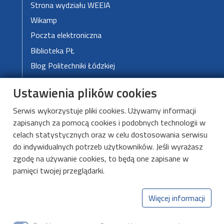
Strona wydziału WEEIA
Wikamp
Poczta elektroniczna
Biblioteka PŁ
Blog Politechniki Łódzkiej
Mapa kampusu
Ustawienia plików cookies
Serwis wykorzystuje pliki cookies. Używamy informacji
Katedra Przyrządów
zapisanych za pomocą cookies i podobnych technologii w
Półprzewodnikowych
celach statystycznych oraz w celu dostosowania serwisu
i Optoelektronicznych
do indywidualnych potrzeb użytkowników. Jeśli wyrażasz
zgodę na używanie cookies, to będą one zapisane w
al. Politechniki 8,
pamięci twojej przeglądarki.
93-590 Łódź,
budynek B9, piętro I
Więcej informacji
(+48) 42 631 39 51