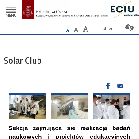
Przejdź do treści
menu
MENU
pl
en
Solar Club
Sekcja zajmująca się realizacją badań
naukowych i projektów edukacyjnych