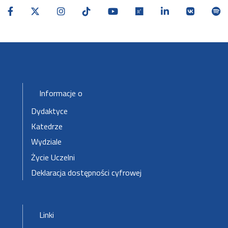
Stopka-2-Menu
Informacje o
Dydaktyce
Katedrze
Wydziale
Życie Uczelni
Deklaracja dostępności cyfrowej
Stopka-3-Menu
Linki