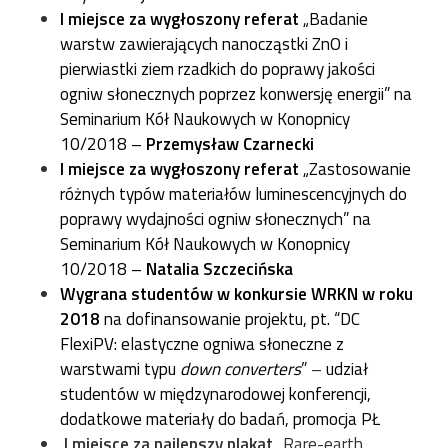
I miejsce za wygłoszony referat
„Badanie
warstw zawierających nanocząstki ZnO
i
pierwiastki ziem rzadkich do poprawy jakości
ogniw słonecznych poprzez konwersję energii” na
Seminarium Kół Naukowych w Konopnicy
10/2018 –
Przemysław Czarnecki
I miejsce za wygłoszony referat
„Zastosowanie
różnych typów materiałów luminescencyjnych do
poprawy wydajności ogniw słonecznych” na
Seminarium Kół Naukowych w Konopnicy
10/2018 –
Natalia Szczecińska
Wygrana studentów w konkursie WRKN w roku
2018
na dofinansowanie projektu, pt. “DC
FlexiPV: elastyczne ogniwa słoneczne z
warstwami typu
down converters
”
–
udział
studentów w międzynarodowej konferencji,
dodatkowe materiały do badań, promocja PŁ
I miejsce za najlepszy plakat
„Rare-earth