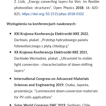
Z. Lisik, „Energy converting layers for thin- lm flexible
photovoltaic structures”, Open Physics
2018
; 16: 820–
825,
https://doi.org/10.1515/phys-2018-0102
Wystąpienia na konferencjach naukowych:
XXI Krajowa Konferencja Elektroniki KKE 2022
,
Darłowo, plakat: „Prototyp hybrydowego panelu
fotowoltaicznego z płytą chłodzącą”
XX Krajowa Konferencja Elektroniki KKE 2021
,
Darłówko Wschodnie, plakat: „Ultraviolet to visible
light conversion - characterization of down-shifting
layers”
International Congress on Advanced Materials
Sciences and Engineering 2019
, Osaka, Japonia,
prezentacja: “Luminescent down-conversion materials
for PV cells applications”
Solar World Congress SWC 2019
, Santiago, Chile,