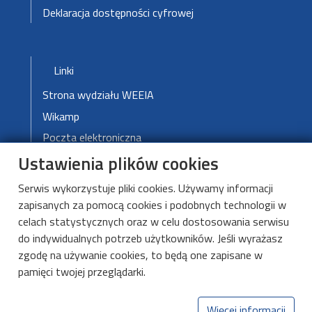
Deklaracja dostępności cyfrowej
Stopka-3-Menu
Linki
Strona wydziału WEEIA
Wikamp
Poczta elektroniczna
Ustawienia plików cookies
Biblioteka PŁ
Blog Politechniki Łódzkiej
Serwis wykorzystuje pliki cookies. Używamy informacji
Mapa kampusu
zapisanych za pomocą cookies i podobnych technologii w
celach statystycznych oraz w celu dostosowania serwisu
do indywidualnych potrzeb użytkowników. Jeśli wyrażasz
Katedra Przyrządów
zgodę na używanie cookies, to będą one zapisane w
Półprzewodnikowych
pamięci twojej przeglądarki.
i Optoelektronicznych
Więcej informacji