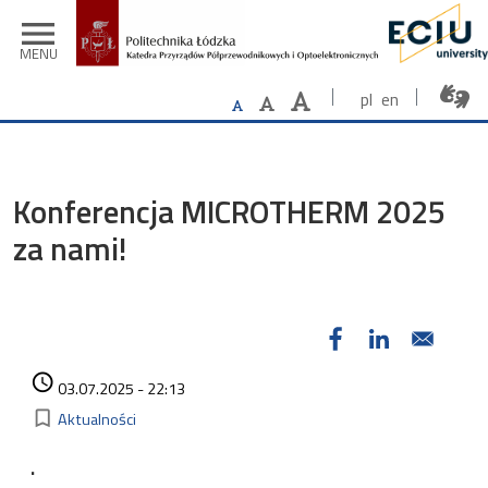
Przejdź do treści
menu
MENU
pl
en
Konferencja MICROTHERM 2025
za nami!
Utworzono dnia
access_time
03.07.2025 - 22:13
Kategorie
bookmark_border
Aktualności
.