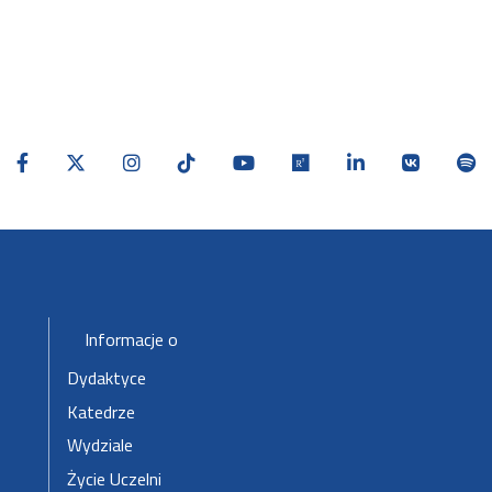
Stopka-2-Menu
Informacje o
Dydaktyce
Katedrze
Wydziale
Życie Uczelni