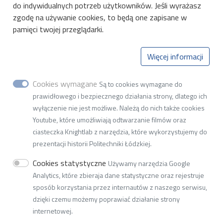
do indywidualnych potrzeb użytkowników. Jeśli wyrażasz
zgodę na używanie cookies, to będą one zapisane w
Katedra Przyrządów
pamięci twojej przeglądarki.
Półprzewodnikowych
i Optoelektronicznych
Więcej informacji
al. Politechniki 8,
93-590 Łódź,
Cookies wymagane
Są to cookies wymagane do
budynek B9, piętro I
prawidłowego i bezpiecznego działania strony, dlatego ich
(+48) 42 631 39 51
wyłączenie nie jest możliwe. Należą do nich także cookies
Youtube, które umożliwiają odtwarzanie filmów oraz
Naciśnij aby wyświetlić adres email
ciasteczka Knightlab z narzędzia, które wykorzystujemy do
prezentacji historii Politechniki Łódzkiej.
NIP: 727-002-18-95
Cookies statystyczne
Używamy narzędzia Google
Adres do doręczeń elektronicznych (ADE): AE:PL-77859-
Analytics, które zbieraja dane statystyczne oraz rejestruje
99877-ERVVB-29
sposób korzystania przez internautów z naszego serwisu,
dzięki czemu możemy poprawiać działanie strony
internetowej.
© 2026
Politechnika Łódzka