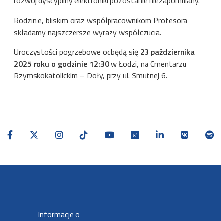
rozwój dyscypliny elektroniki pozostanie niezapomniany.
Rodzinie, bliskim oraz współpracownikom Profesora
składamy najszczersze wyrazy współczucia.
Uroczystości pogrzebowe odbędą się
23 października
2025 roku o godzinie 12:30
w Łodzi, na Cmentarzu
Rzymskokatolickim – Doły, przy ul. Smutnej 6.
Stopka-2-Menu
Informacje o